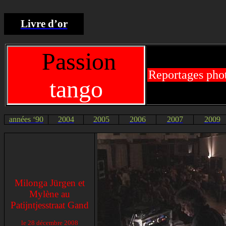
Livre d’or
Passion
Reportages pho
tango
années ‘90
2004
2005
2006
2007
2009
Milonga Jürgen et
Mylène au
Patijntjesstraat Gand
le 28 décembre 2008