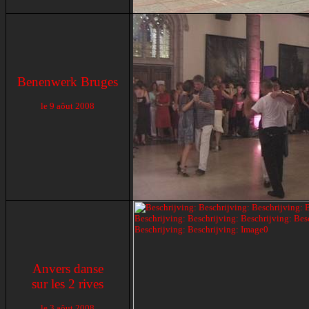
Benenwerk Bruges
le 9 aôut 2008
Anvers danse
sur les 2 rives
le 3 aôut 2008