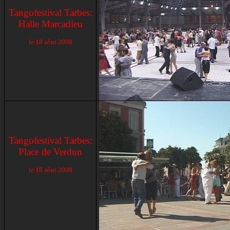
Tangofestival Tarbes:
Halle Marcadieu
le 18 aôut 2008
Tangofestival Tarbes:
Place de Verdun
le 18 aôut 2008