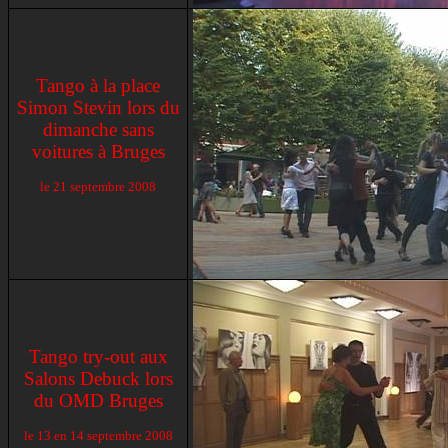
Tango à la place
Simon Stevin lors du
dimanche sans
voitures à Bruges
le 21 septembre 2008
Tango try-out aux
Salons Debuck lors
du OMD Bruges
le 13 en 14 septembre 2008