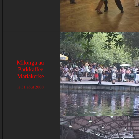
Milonga au
Parkkaffee
Mariakerke
le 31 aôut 2008