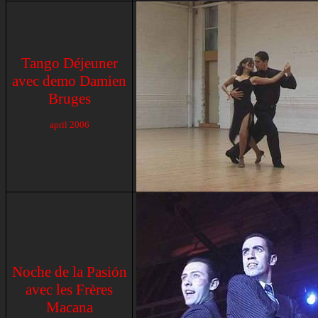
Tango Déjeuner
avec demo Damien
Bruges
april 2006
Noche de la Pasión
avec les Frères
Macana