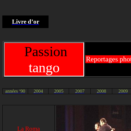
Livre d’or
Passion
Reportages pho
tango
années ‘90
2004
2005
2007
2008
2009
La Roma