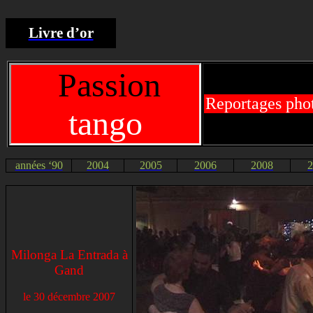
Livre d’or
Passion
Reportages pho
tango
années ‘90
2004
2005
2006
2008
2
Milonga
La Entrada
à
Gand
le
30 décembre 2007