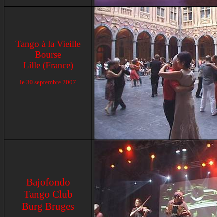
Tango à la Vieille
Bourse
Lille (France)
le
30 septembre 2007
Bajofondo
Tango Club
Burg
Bruges